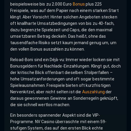
beispielsweise bis zu 2.000 Euro
Bonus
plus 225
Freispiele, was auf dem Papier nach einem starken Start
klingt. Aber Vorsicht: Hinter solchen Angeboten stecken
oft knallharte Umsatzbedingungen von bis zu 40-fach,
dazu begrenzte Spielezeit und Caps, die den maximal
umsetzbaren Betrag deckeln. Das heißt, ohne das
tausendfache Risiko setzt kaum jemand genug um, um
den vollen Bonus auszahlen zu können.
Reload-Boni sind ein Déjà-vu: Immer wieder locken sie mit
Bonusgeldern für Nachlade-Einzahlungen. Klingt gut, doch
der kritische Blick offenbart dieselben Stolperfallen –
hohe Umsatzanforderungen und oft sogar bestimmte
Spieleausnahmen. Freispiele bieten oft kurzfristigen
Nervenkitzel, aber nicht selten ist die
Auszahlung
der
daraus gewonnenen Gewinne an Sonderregeln geknüpft,
die sie schnell wertlos machen.
Ein besonders spannender Aspekt sind die VIP-
Programme. NV Casino überraschte mit einem 59-
stufigen System, das auf den ersten Blick echte