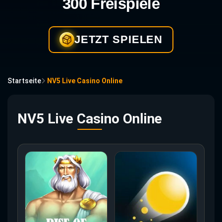
300 Freispiele
JETZT SPIELEN
Startseite
NV5 Live Casino Online
NV5 Live Casino Online