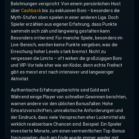
Belohnungen verspricht: Von einem persönlichen Host
über
Cashback
bis zu exklusiven Boni – besonders die
Myth-Stufen oben spielen in einer anderen Liga. Doch
Spieler erzählen aus eigener Erfahrung, dass Punkte
sammeln sich zäh und langwierig gestalten kann.
Besonders irritierend: Für manche Spiele, besonders im
Live-Bereich, werden keine Punkte vergeben, was die
Erreichung hoher Levels stark bremst. Nicht zu
vergessen die Limits – oft wirken die großzügigen Boni
und VIP-Vorteile eher wie ein Köder, denn echte Freiheit
gibt es meist erst nach intensiver und langwieriger
Aktivität.
Authentische Erfahrungsberichte sind Gold wert.
Während einige Player von schnellen Gewinnen berichten,
warnen andere vor den üblichen Bonusfallen: Hohe
Einsatzvorschriften, unrealistische Anforderungen und
der Eindruck, dass viele Versprechen eher Lockmittel als
wirklich realisierbare Chancen sind. Beispiel: Ein Spieler
investierte Monate, um einen vermeintlichen Top-Bonus
freizuspielen, doch am Ende wurde immer wieder mit