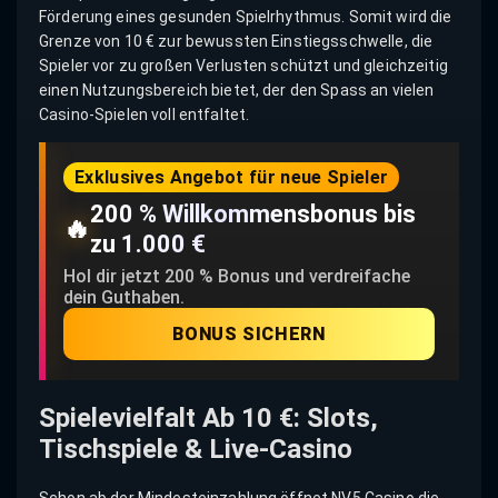
Förderung eines gesunden Spielrhythmus. Somit wird die
Grenze von 10 € zur bewussten Einstiegsschwelle, die
Spieler vor zu großen Verlusten schützt und gleichzeitig
einen Nutzungsbereich bietet, der den Spass an vielen
Casino-Spielen voll entfaltet.
Exklusives Angebot für neue Spieler
200 % Willkommensbonus bis
🔥
zu 1.000 €
Hol dir jetzt 200 % Bonus und verdreifache
dein Guthaben.
BONUS SICHERN
Spielevielfalt Ab 10 €: Slots,
Tischspiele & Live-Casino