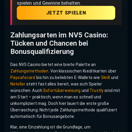
spielen und Gewinne behalten.
JETZT SPIELEN
Zahlungsarten im NV5 Casino:
Tücken und Chancen bei
Bonusqualifizierung
Das NV5 Casino bietet eine breite Palette an
Zahlungsmethoden
. Von klassischen Kreditkarten über
Paysafecard
bis hin zu beliebten E-Wallets wie
Skrill
und
Neteller
steht fast alles bereit, was sich Spieler
wünschen. Auch
Sofortüberweisung
und
Trustly
sind mit
am Start – praktisch, wenn man es schnell und
unkompliziert mag. Doch hier lauert die erste große
Überraschung: Nicht jede Zahlungsmethode qualifiziert
automatisch für Bonusangebote.
Klar, eine Einzahlung ist die Grundlage, um