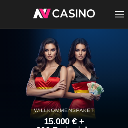
WILLKOMMENSPAKET
15.000 € +