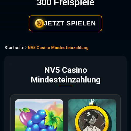
300 Freispiele
JETZT SPIELEN
Startseite
NV5 Casino Mindesteinzahlung
NV5 Casino
Mindesteinzahlung