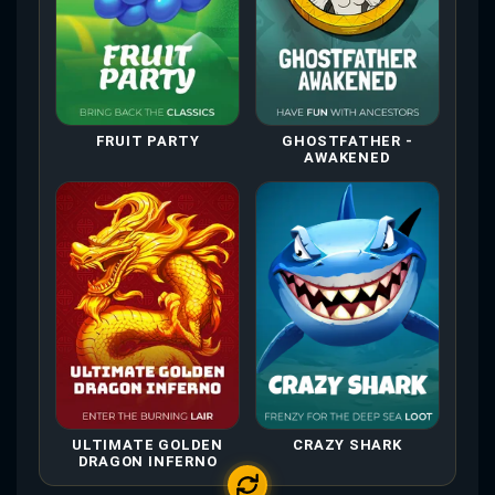
FRUIT PARTY
GHOSTFATHER -
AWAKENED
ULTIMATE GOLDEN
CRAZY SHARK
DRAGON INFERNO