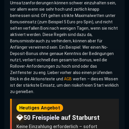
Umsatzanforderungen können schwer einzuhalten sein,
vor allem wenn sie sehr hoch und zeitlich knapp
bemessen sind. Oft gelten strikte Maximalwetten unter
Bonuseinsatz (zum Beispiel 5 Euro pro Spin), und nicht
selten verfallen Boni nach wenigen Tagen, wenn sie nicht
aktiviert werden. Diese Regeln sind dazu da,
Bonusmissbrauch zu verhindern, können aber für
Anfänger verwirrend sein. Ein Beispiel: Wer einen No-
Deposit-Bonus ohne genaue Kenntnis der Bedingungen
nutzt, verliert schnell den gesamten Bonus, weil die
Rollover-Anforderungen zu hoch sind oder das
Zeitfenster zu eng. Lieber vorher also einen prüfenden
Blick in die Aktionstexte und
AGB
werfen – dieses Wissen
ist der stärkste Einsatz, um den risikofreien Start wirklich
zu genießen.
Heutiges Angebot
💎
50 Freispiele auf Starburst
Keine Einzahlung erforderlich – sofort