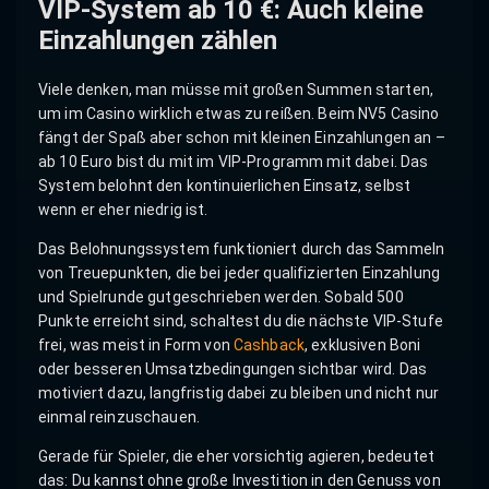
VIP-System ab 10 €: Auch kleine
Einzahlungen zählen
Viele denken, man müsse mit großen Summen starten,
um im Casino wirklich etwas zu reißen. Beim NV5 Casino
fängt der Spaß aber schon mit kleinen Einzahlungen an –
ab 10 Euro bist du mit im VIP-Programm mit dabei. Das
System belohnt den kontinuierlichen Einsatz, selbst
wenn er eher niedrig ist.
Das Belohnungssystem funktioniert durch das Sammeln
von Treuepunkten, die bei jeder qualifizierten Einzahlung
und Spielrunde gutgeschrieben werden. Sobald 500
Punkte erreicht sind, schaltest du die nächste VIP-Stufe
frei, was meist in Form von
Cashback
, exklusiven Boni
oder besseren Umsatzbedingungen sichtbar wird. Das
motiviert dazu, langfristig dabei zu bleiben und nicht nur
einmal reinzuschauen.
Gerade für Spieler, die eher vorsichtig agieren, bedeutet
das: Du kannst ohne große Investition in den Genuss von