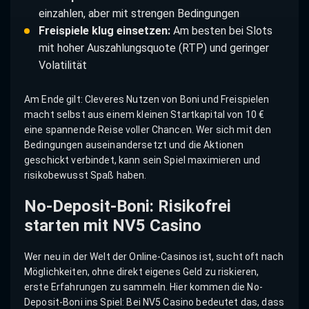
einzahlen, aber mit strengen Bedingungen
Freispiele klug einsetzen:
Am besten bei Slots
mit hoher Auszahlungsquote (RTP) und geringer
Volatilität
Am Ende gilt: Cleveres Nutzen von Boni und Freispielen
macht selbst aus einem kleinen Startkapital von 10 €
eine spannende Reise voller Chancen. Wer sich mit den
Bedingungen auseinandersetzt und die Aktionen
geschickt verbindet, kann sein Spiel maximieren und
risikobewusst Spaß haben.
No-Deposit-Boni: Risikofrei
starten mit NV5 Casino
Wer neu in der Welt der Online-Casinos ist, sucht oft nach
Möglichkeiten, ohne direkt eigenes Geld zu riskieren,
erste Erfahrungen zu sammeln. Hier kommen die No-
Deposit-Boni ins Spiel: Bei NV5 Casino bedeutet das, dass