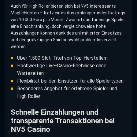
Auch für High Roller bieten sich bei NV5 interessante
Möglichkeiten – trotz eines Auszahlungsmindestbetrags
von 10.000 Euro pro Monat. Zwar ist das für einige Spieler
eine Einschränkung, doch vergleichsweise hohe
Auszahlungen können dank des unlimitierten Einsatzes
und der großzügigen Spielauswahl problemlos erzielt
werden.
Über 1.500 Slot-Titel von Top-Herstellern
Hochwertige Live-Casino-Erlebnisse ohne
Wartezeiten
Flexibilität bei den Einsätzen für alle Spielertypen
Besonderes Angebot für erfahrene Spieler und
High Roller
Schnelle Einzahlungen und
transparente Transaktionen bei
NV5 Casino