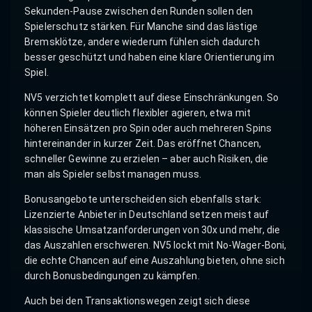
Sekunden-Pause zwischen den Runden sollen den
Spielerschutz stärken. Für Manche sind das lästige
Bremsklötze, andere wiederum fühlen sich dadurch
besser geschützt und haben eine klare Orientierung im
Spiel.
NV5 verzichtet komplett auf diese Einschränkungen. So
können Spieler deutlich flexibler agieren, etwa mit
höheren Einsätzen pro Spin oder auch mehreren Spins
hintereinander in kurzer Zeit. Das eröffnet Chancen,
schneller Gewinne zu erzielen – aber auch Risiken, die
man als Spieler selbst managen muss.
Bonusangebote unterscheiden sich ebenfalls stark:
Lizenzierte Anbieter in Deutschland setzen meist auf
klassische Umsatzanforderungen von 30x und mehr, die
das Auszahlen erschweren. NV5 lockt mit No-Wager-Boni,
die echte Chancen auf eine Auszahlung bieten, ohne sich
durch Bonusbedingungen zu kämpfen.
Auch bei den Transaktionswegen zeigt sich diese