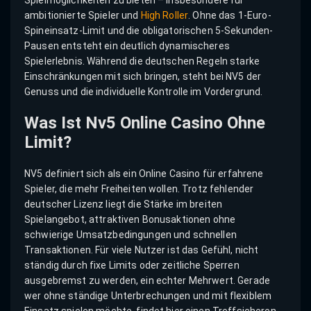
Spielmöglichkeiten zu bieten – insbesondere für
ambitionierte Spieler und
High Roller
. Ohne das 1-Euro-
Spineinsatz-Limit und die obligatorischen 5-Sekunden-
Pausen entsteht ein deutlich dynamischeres
Spielerlebnis. Während die deutschen Regeln starke
Einschränkungen mit sich bringen, steht bei NV5 der
Genuss und die individuelle Kontrolle im Vordergrund.
Was Ist Nv5 Online Casino Ohne
Limit?
NV5 definiert sich als ein Online Casino für erfahrene
Spieler, die mehr Freiheiten wollen. Trotz fehlender
deutscher Lizenz liegt die Stärke im breiten
Spielangebot, attraktiven Bonusaktionen ohne
schwierige Umsatzbedingungen und schnellen
Transaktionen. Für viele Nutzer ist das Gefühl, nicht
ständig durch fixe Limits oder zeitliche Sperren
ausgebremst zu werden, ein echter Mehrwert. Gerade
wer ohne ständige Unterbrechungen und mit flexiblem
Einsatz spielen möchte, findet hier einen Treffsicheren