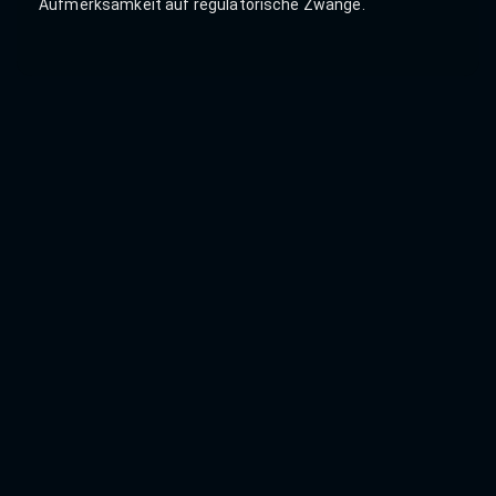
Aufmerksamkeit auf regulatorische Zwänge.