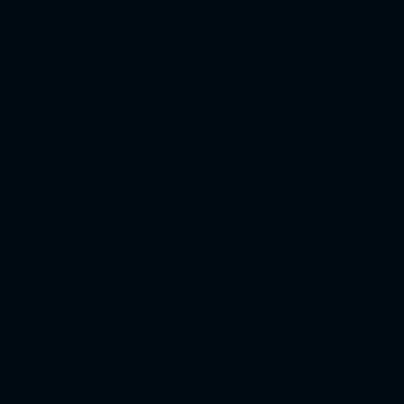
UNSERE PARTNER
ZAHLUNGSMETHODEN