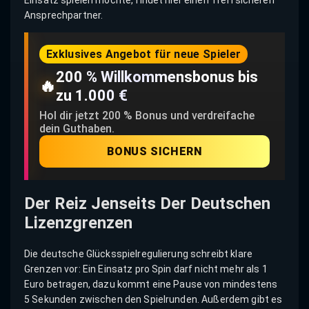
Ansprechpartner.
Exklusives Angebot für neue Spieler
200 % Willkommensbonus bis
🔥
zu 1.000 €
Hol dir jetzt 200 % Bonus und verdreifache
dein Guthaben.
BONUS SICHERN
Der Reiz Jenseits Der Deutschen
Lizenzgrenzen
Die deutsche Glücksspielregulierung schreibt klare
Grenzen vor: Ein Einsatz pro Spin darf nicht mehr als 1
Euro betragen, dazu kommt eine Pause von mindestens
5 Sekunden zwischen den Spielrunden. Außerdem gibt es